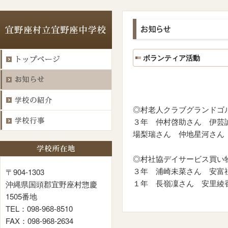
ボランティア活動
◎村老人クラブグランドゴ
３年 仲村啓助さん 伊芸
場梨瑞さん 仲地星河さん
◎村社協デイサービス買い
３年 浦崎未菜さん 安富
〒904-1303
１年 長嶺凜さん 安里綾
沖縄県国頭郡宜野座村惣慶
1505番地
TEL：098-968-8510
FAX：098-968-2634